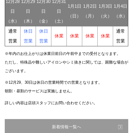
12月28
12月29
12月30
12月31
1月1日
1月2日
1月3日
1月4日
日
日
日
日
（日）
（月）
（火）
（水）
（水）
（木）
（金）
（土）
通常
休日
休日
通常
休業
休業
休業
休業
営業
営業
営業
営業
※年内のお仕上がりは休業日前日の午前中までの受付となります。
ただし、特殊品や難しいアイロンやシミ抜きに関しては、困難な場合が
ございます。
※12月29、30日は休日の営業時間での営業となります。
朝割・昼割のサービスは実施しません。
詳しい内容は店頭スタッフにお問い合わせください。
新着情報一覧へ