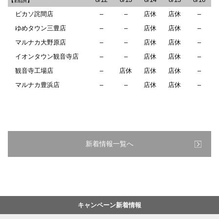
ピカソ詫間店
–
–
店休
店休
–
ゆめタウン三豊店
–
–
店休
店休
–
マルナカ大野原店
–
–
店休
店休
–
イオンタウン観音寺店
–
–
店休
店休
–
観音寺工場店
–
店休
店休
店休
–
マルナカ豊浜店
–
–
店休
店休
–
新着情報一覧へ
キャンペーン新着情報