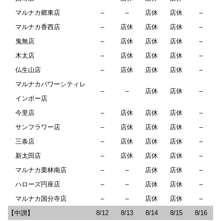
マルナカ郷東店
–
–
店休
店休
–
マルナカ香西店
–
店休
店休
店休
–
鬼無店
–
店休
店休
店休
–
木太店
–
店休
店休
店休
–
仏生山店
–
店休
店休
店休
–
マルナカパワーシティレ
–
–
店休
店休
–
インボー店
今里店
–
店休
店休
店休
–
サンフラワー店
–
店休
店休
店休
–
三条店
–
店休
店休
店休
–
新太田店
–
店休
店休
店休
–
マルナカ栗林南店
–
–
店休
店休
–
ハローズ円座店
–
–
店休
店休
–
マルナカ国分寺店
–
–
店休
店休
–
【中讃】
8/12
8/13
8/14
8/15
8/16