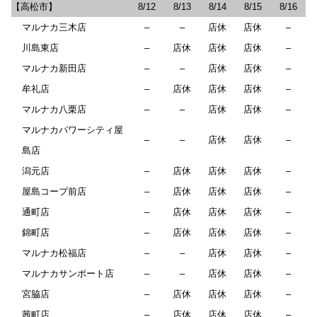
【高松市】
8/12
8/13
8/14
8/15
8/16
マルナカ三木店
–
–
店休
店休
–
川島東店
–
店休
店休
店休
–
マルナカ新田店
–
–
店休
店休
–
牟礼店
–
店休
店休
店休
–
マルナカ八栗店
–
–
店休
店休
–
マルナカパワーシティ屋
–
–
店休
店休
–
島店
潟元店
–
店休
店休
店休
–
屋島コープ前店
–
店休
店休
店休
–
通町店
–
店休
店休
店休
–
錦町店
–
店休
店休
店休
–
マルナカ松福店
–
–
店休
店休
–
マルナカサンポート店
–
–
店休
店休
–
宮脇店
–
店休
店休
店休
–
茜町店
–
店休
店休
店休
–