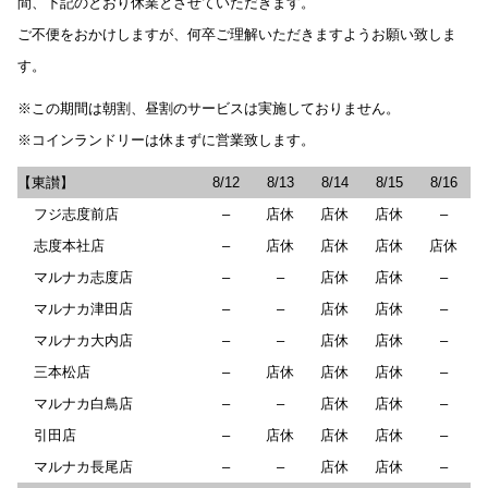
間、下記のとおり休業とさせていただきます。
ご不便をおかけしますが、何卒ご理解いただきますようお願い致しま
す。
※この期間は朝割、昼割のサービスは実施しておりません。
※コインランドリーは休まずに営業致します。
【東讃】
8/12
8/13
8/14
8/15
8/16
フジ志度前店
–
店休
店休
店休
–
志度本社店
–
店休
店休
店休
店休
マルナカ志度店
–
–
店休
店休
–
マルナカ津田店
–
–
店休
店休
–
マルナカ大内店
–
–
店休
店休
–
三本松店
–
店休
店休
店休
–
マルナカ白鳥店
–
–
店休
店休
–
引田店
–
店休
店休
店休
–
マルナカ長尾店
–
–
店休
店休
–