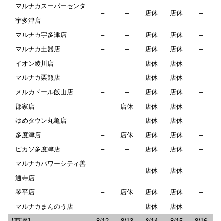
マルナカスーパーセンタ
–
–
店休
店休
–
宇多津店
マルナカ宇多津店
–
–
店休
店休
–
マルナカ土器店
–
–
店休
店休
–
イオン綾川店
–
–
店休
店休
–
マルナカ栗熊店
–
–
店休
店休
–
メルカドール飯山店
–
–
店休
店休
–
郡家店
–
店休
店休
店休
–
ゆめタウン丸亀店
–
–
店休
店休
–
多度津店
–
店休
店休
店休
–
ピカソ多度津店
–
–
店休
店休
–
マルナカパワーシティ善
–
–
店休
店休
–
通寺店
琴平店
–
店休
店休
店休
–
マルナカまんのう店
–
–
店休
店休
–
【西讃】
8/12
8/13
8/14
8/15
8/16